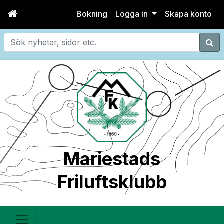
Bokning
Logga in
Skapa konto
Sök
Mariestads
Friluftsklubb