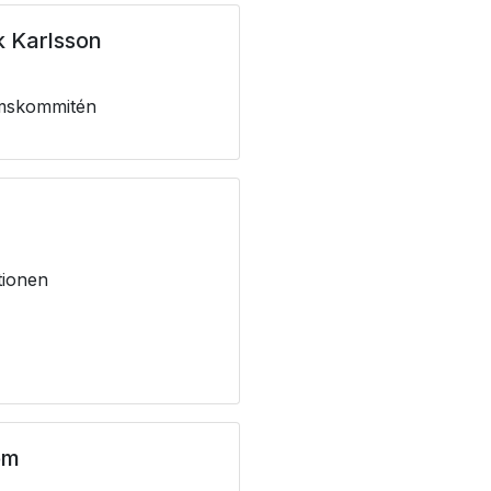
k Karlsson
mskommitén
tionen
öm
m