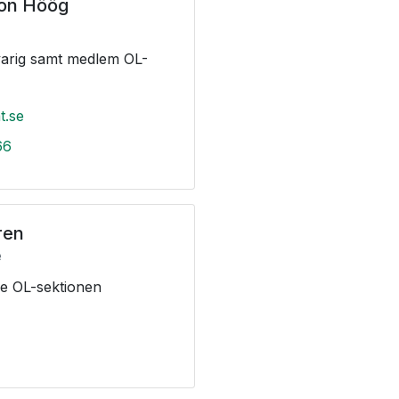
son Höög
arig samt medlem OL-
t.se
66
ren
e
e OL-sektionen