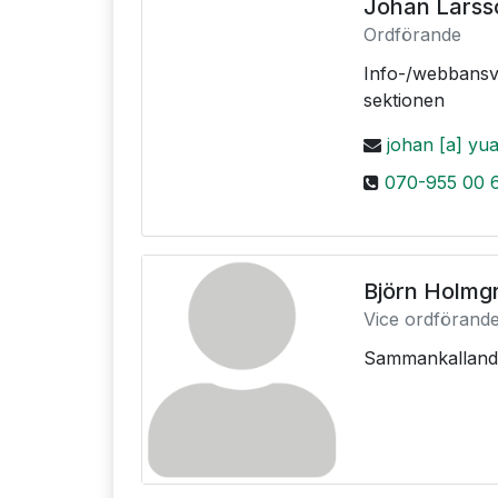
Johan Lars
Ordförande
Info-/webbansv
sektionen
johan [a] yua
070-955 00 
Björn Holmg
Vice ordförand
Sammankalland