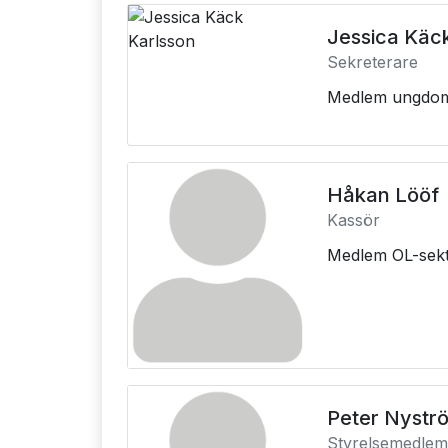
Jessica Käc
Sekreterare
Medlem ungdo
Håkan Lööf
Kassör
Medlem OL-sek
Peter Nystr
Styrelsemedle