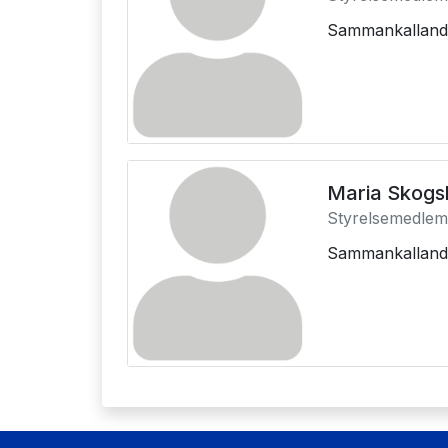
Sammankalland
Maria Skogs
Styrelsemedle
Sammankallan