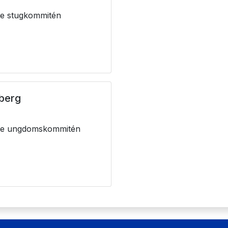
e stugkommitén
berg
m
de ungdomskommitén