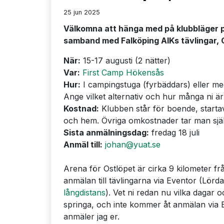
25 jun 2025
Välkomna att hänga med på klubbläger p
samband med Falköping AIKs tävlingar, O
När:
15-17 augusti (2 nätter)
Var:
First Camp Hökensås
Hur:
I campingstuga (fyrbäddars) eller m
Ange vilket alternativ och hur många ni ä
Kostnad:
Klubben står för boende, startavg
och hem. Övriga omkostnader tar man själ
Sista anmälningsdag:
fredag 18 juli
Anmäl till:
johan@yuat.se
Arena för Ostlöpet är cirka 9 kilometer f
anmälan till tävlingarna via Eventor (Lörd
långdistans
). Vet ni redan nu vilka dagar oc
springa, och inte kommer åt anmälan via 
anmäler jag er.