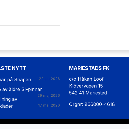
ASTE NYTT
MARIESTADS FK
c/o Håkan Lööf
ar på Snapen
22 jun 2026
Klövervägen 15
e av äldre SI-pinnar
542 41 Mariestad
29 maj 2026
lning av
Orgnr: 866000-4618
kläder
17 maj 2026