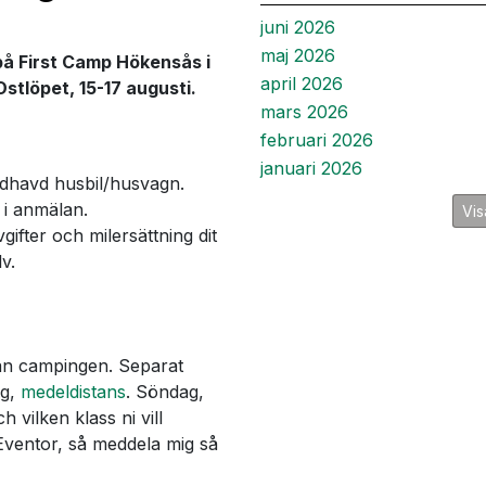
juni 2026
maj 2026
å First Camp Hökensås i
april 2026
stlöpet, 15-17 augusti.
mars 2026
februari 2026
januari 2026
edhavd husbil/husvagn.
r i anmälan.
Vis
ifter och milersättning dit
v.
rån campingen. Separat
ag,
medeldistans
. Söndag,
h vilken klass ni vill
Eventor, så meddela mig så