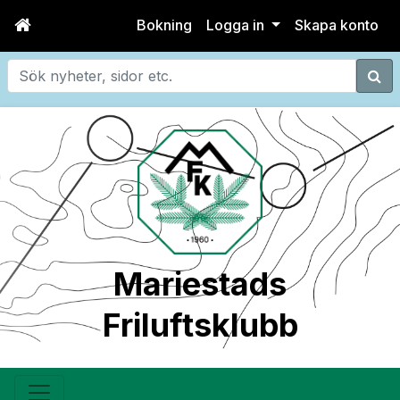
Bokning
Logga in
Skapa konto
Sök
Mariestads
Friluftsklubb