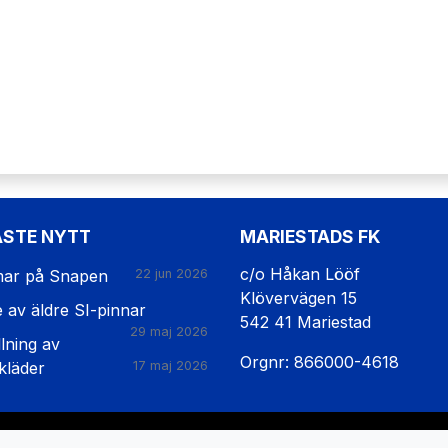
ASTE NYTT
MARIESTADS FK
c/o Håkan Lööf
ar på Snapen
22 jun 2026
Klövervägen 15
e av äldre SI-pinnar
542 41 Mariestad
29 maj 2026
lning av
Orgnr: 866000-4618
kläder
17 maj 2026