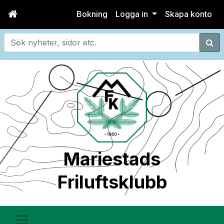
Bokning
Logga in
Skapa konto
Sök
Mariestads
Friluftsklubb