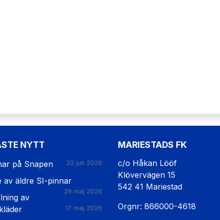
ASTE NYTT
MARIESTADS FK
c/o Håkan Lööf
ar på Snapen
22 jun 2026
Klövervägen 15
e av äldre SI-pinnar
542 41 Mariestad
29 maj 2026
lning av
Orgnr: 866000-4618
kläder
17 maj 2026