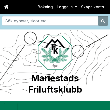
Bokning
Logga in
Skapa konto
Sök
Mariestads
Friluftsklubb