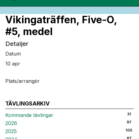
Vikingaträffen, Five-O,
#5, medel
Detaljer
Datum
10 apr
Plats/arrangör
TÄVLINGSARKIV
31
Kommande tävlingar
97
2026
105
2025
87