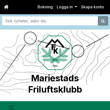
Bokning
Logga in
Skapa konto
Sök
Mariestads
Friluftsklubb