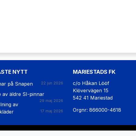
ASTE NYTT
MARIESTADS FK
c/o Håkan Lööf
ar på Snapen
22 jun 2026
Klövervägen 15
e av äldre SI-pinnar
542 41 Mariestad
29 maj 2026
lning av
Orgnr: 866000-4618
kläder
17 maj 2026