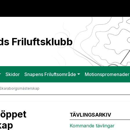
s Friluftsklubb
Skidor
Snapens Friluftsområde
Motionspromenader
Skaraborgsmästerskap
 öppet
TÄVLINGSARKIV
kap
Kommande tävlingar