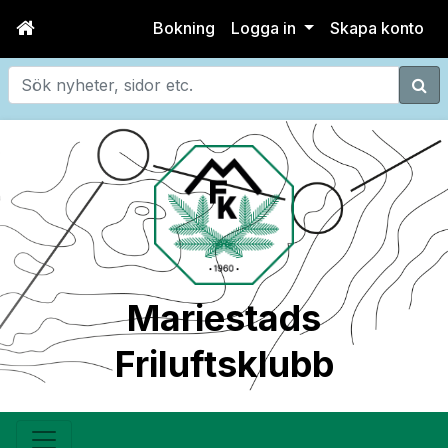
Bokning
Logga in
Skapa konto
Sök
Mariestads
Friluftsklubb