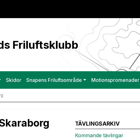
s Friluftsklubb
Skidor
Snapens Friluftsområde
Motionspromenader
rg
 Skaraborg
TÄVLINGSARKIV
Kommande tävlingar