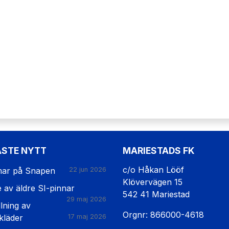
ASTE NYTT
MARIESTADS FK
c/o Håkan Lööf
ar på Snapen
22 jun 2026
Klövervägen 15
e av äldre SI-pinnar
542 41 Mariestad
29 maj 2026
lning av
Orgnr: 866000-4618
kläder
17 maj 2026