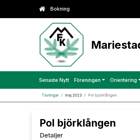
Bokning
Mariestad
Senaste Nytt
Föreningen
Orientering
Tävlingar
maj 2023
Pol björklången
Pol björklången
Detaljer