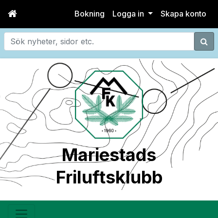
Bokning
Logga in
Skapa konto
Sök
Mariestads
Friluftsklubb