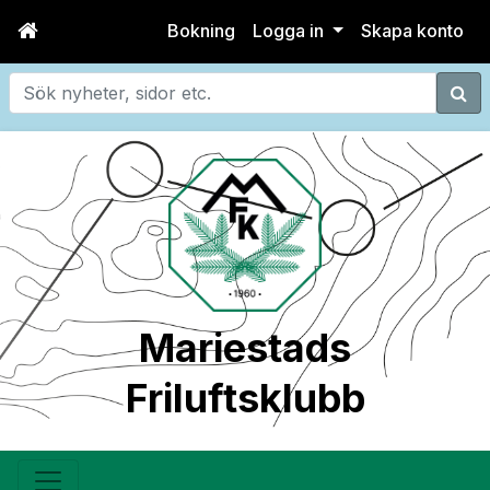
Bokning
Logga in
Skapa konto
Sök
Mariestads
Friluftsklubb