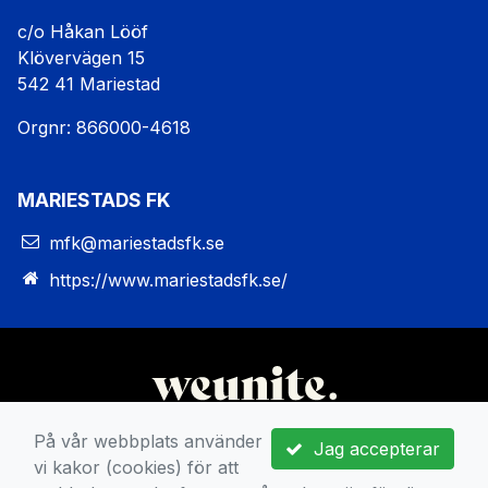
c/o Håkan Lööf
Klövervägen 15
542 41 Mariestad
Orgnr: 866000-4618
MARIESTADS FK
mfk@mariestadsfk.se
https://www.mariestadsfk.se/
På vår webbplats använder
Jag accepterar
vi kakor (cookies) för att