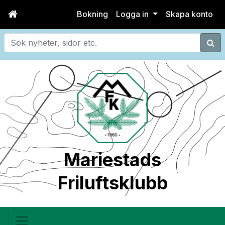
Bokning
Logga in
Skapa konto
Sök
Mariestads
Friluftsklubb