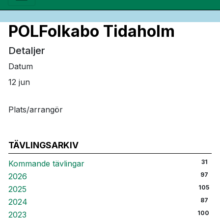
POLFolkabo Tidaholm
Detaljer
Datum
12 jun
Plats/arrangör
TÄVLINGSARKIV
31
Kommande tävlingar
97
2026
105
2025
87
2024
100
2023