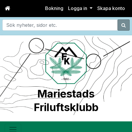
Bokning
Logga in
Skapa konto
Sök
Mariestads
Friluftsklubb