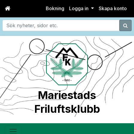
Bokning
Logga in
Skapa konto
Sök
Mariestads
Friluftsklubb