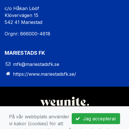
c/o Håkan Lööf
Klövervägen 15
542 41 Mariestad
Orgnr: 866000-4618
MARIESTADS FK
mfk@mariestadsfk.se
https://www.mariestadsfk.se/
På vår webbplats använder
Jag accepterar
vi kakor (cookies) för att