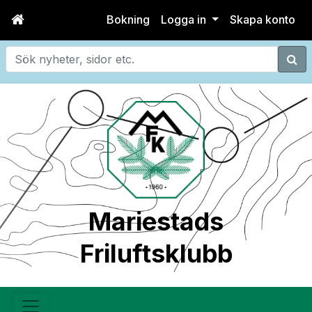
Bokning
Logga in
Skapa konto
Sök
Mariestads
Friluftsklubb