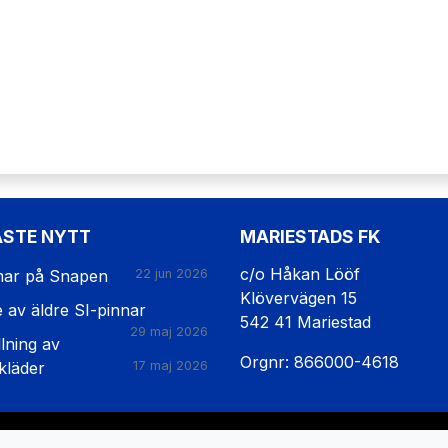
ASTE NYTT
MARIESTADS FK
c/o Håkan Lööf
ar på Snapen
22 jun 2026
Klövervägen 15
e av äldre SI-pinnar
542 41 Mariestad
29 maj 2026
lning av
Orgnr: 866000-4618
kläder
17 maj 2026