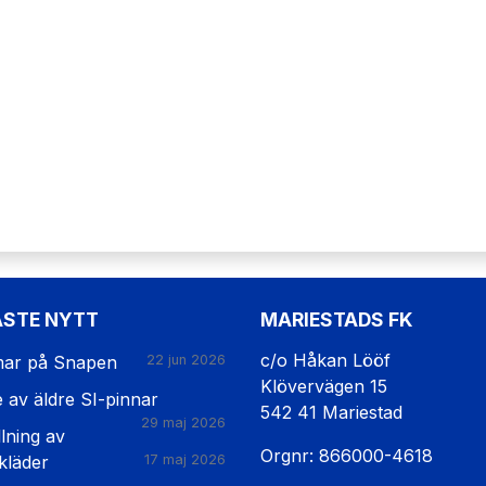
ASTE NYTT
MARIESTADS FK
c/o Håkan Lööf
ar på Snapen
22 jun 2026
Klövervägen 15
e av äldre SI-pinnar
542 41 Mariestad
29 maj 2026
lning av
Orgnr: 866000-4618
kläder
17 maj 2026