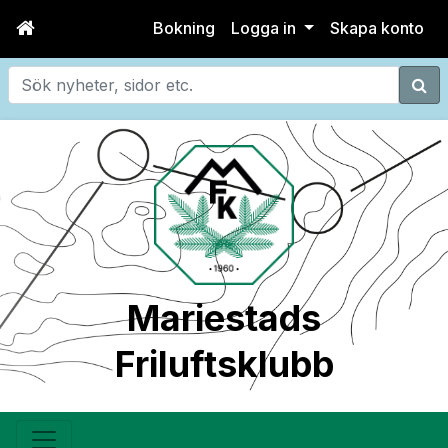
Bokning
Logga in
Skapa konto
Sök
Mariestads
Friluftsklubb