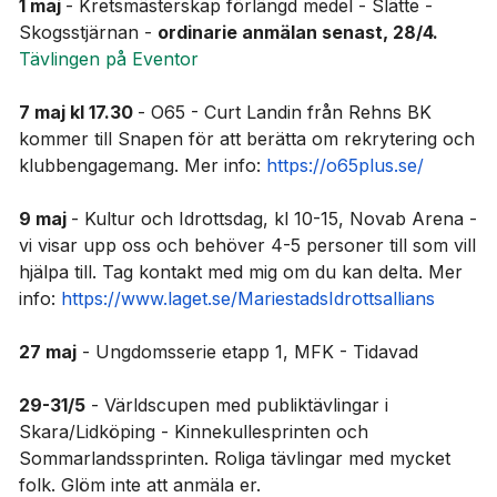
1 maj
- Kretsmästerskap förlängd medel - Slätte -
Skogsstjärnan -
ordinarie anmälan senast, 28/4.
Tävlingen på Eventor
7 maj kl 17.30
- O65 - Curt Landin från Rehns BK
kommer till Snapen för att berätta om rekrytering och
klubbengagemang. Mer info:
https://o65plus.se/
9 maj
- Kultur och Idrottsdag, kl 10-15, Novab Arena -
vi visar upp oss och behöver 4-5 personer till som vill
hjälpa till. Tag kontakt med mig om du kan delta. Mer
info:
https://www.laget.se/MariestadsIdrottsallians
27 maj
- Ungdomsserie etapp 1, MFK - Tidavad
29-31/5
- Världscupen med publiktävlingar i
Skara/Lidköping - Kinnekullesprinten och
Sommarlandssprinten. Roliga tävlingar med mycket
folk. Glöm inte att anmäla er.